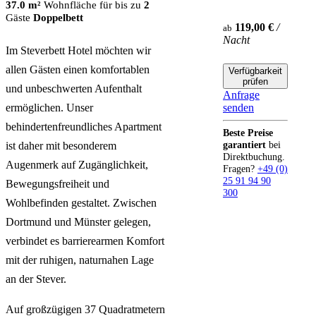
37.0 m²
Wohnfläche
für bis zu
2
Gäste
Doppelbett
119,00 €
/
ab
Nacht
Im Steverbett Hotel möchten wir
allen Gästen einen komfortablen
Verfügbarkeit
prüfen
und unbeschwerten Aufenthalt
Anfrage
ermöglichen. Unser
senden
behindertenfreundliches Apartment
Beste Preise
garantiert
bei
ist daher mit besonderem
Direktbuchung.
Augenmerk auf Zugänglichkeit,
Fragen?
+49 (0)
25 91 94 90
Bewegungsfreiheit und
300
Wohlbefinden gestaltet. Zwischen
Dortmund und Münster gelegen,
verbindet es barrierearmen Komfort
mit der ruhigen, naturnahen Lage
an der Stever.
Auf großzügigen 37 Quadratmetern