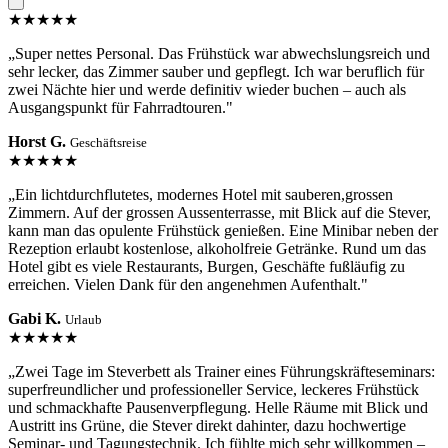
★★★★★
„Super nettes Personal. Das Frühstück war abwechslungsreich und
sehr lecker, das Zimmer sauber und gepflegt. Ich war beruflich für
zwei Nächte hier und werde definitiv wieder buchen – auch als
Ausgangspunkt für Fahrradtouren."
Horst G.
Geschäftsreise
★★★★★
„Ein lichtdurchflutetes, modernes Hotel mit sauberen,grossen
Zimmern. Auf der grossen Aussenterrasse, mit Blick auf die Stever,
kann man das opulente Frühstück genießen. Eine Minibar neben der
Rezeption erlaubt kostenlose, alkoholfreie Getränke. Rund um das
Hotel gibt es viele Restaurants, Burgen, Geschäfte fußläufig zu
erreichen. Vielen Dank für den angenehmen Aufenthalt."
Gabi K.
Urlaub
★★★★★
„Zwei Tage im Steverbett als Trainer eines Führungskräfteseminars:
superfreundlicher und professioneller Service, leckeres Frühstück
und schmackhafte Pausenverpflegung. Helle Räume mit Blick und
Austritt ins Grüne, die Stever direkt dahinter, dazu hochwertige
Seminar- und Tagungstechnik. Ich fühlte mich sehr willkommen –